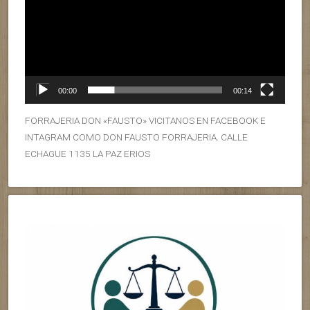
00:00
00:14
FORRAJERIA DON «FAUSTO» VICITANOS EN FACEBOOK E
INTAGRAM COMO DON FAUSTO FORRAJERIA. CALLE
ECHAGUE 1135 LA PAZ ERIOS