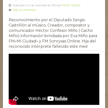
Publicada el 21 de noviembre de 2025 por
FM MI CIUDAD
Deja un comentario
Reconocimiento por el Diputado Sergio
Castrillón al músico, Creador, compositor y
comunicador Héctor Confesor Miño ( Cacho
Miño) información brindada por Eva Miño para
FM»MI Ciudad» y FM Sonrysas Online. Hija del
reconocido intérprete fallecido este mes!