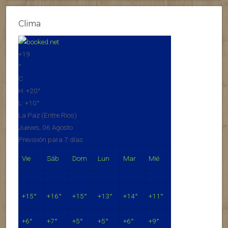
Clima
+
19
°
C
H:
+
20°
L:
+
10°
La Paz (Entre Rios)
Jueves, 06 Agosto
Previsión para 7 días
Vie
Sáb
Dom
Lun
Mar
Mié
+
15°
+
16°
+
15°
+
13°
+
14°
+
11°
+
6°
+
7°
+
5°
+
5°
+
6°
+
9°