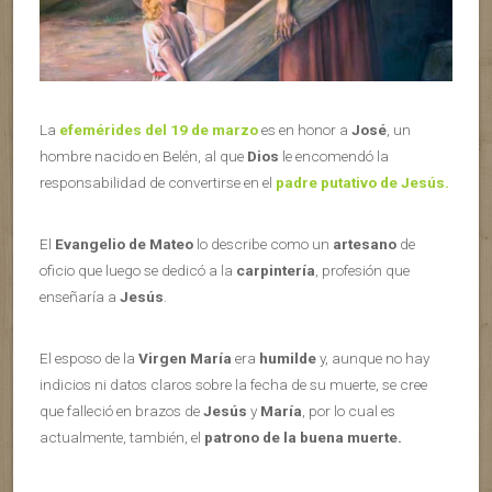
La
efemérides del 19 de marzo
es en honor a
José
, un
hombre nacido en Belén, al que
Dios
le encomendó la
responsabilidad de convertirse en el
padre putativo de Jesús.
El
Evangelio de Mateo
lo describe como un
artesano
de
oficio que luego se dedicó a la
carpintería
, profesión que
enseñaría a
Jesús
.
El esposo de la
Virgen María
era
humilde
y, aunque no hay
indicios ni datos claros sobre la fecha de su muerte, se cree
que falleció en brazos de
Jesús
y
María
, por lo cual es
actualmente, también, el
patrono de la buena muerte.