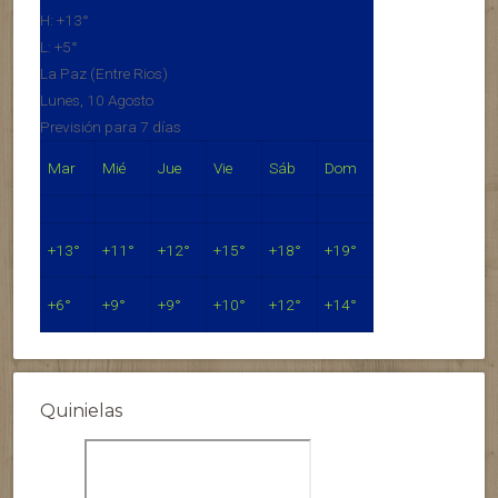
H:
+
13°
L:
+
5°
La Paz (Entre Rios)
Lunes, 10 Agosto
Previsión para 7 días
Mar
Mié
Jue
Vie
Sáb
Dom
+
13°
+
11°
+
12°
+
15°
+
18°
+
19°
+
6°
+
9°
+
9°
+
10°
+
12°
+
14°
Quinielas