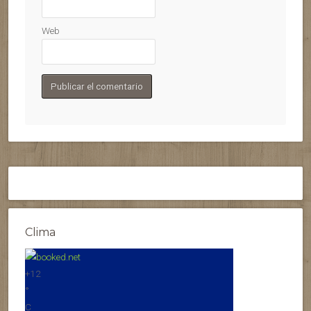
Web
Clima
+
12
°
C