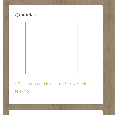
Quinielas
* Resultados quinielas quini 6 loto loterias
telekino