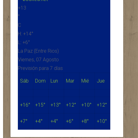
+
13
°
C
H:
+
14°
L:
+
6°
La Paz (Entre Rios)
Viernes, 07 Agosto
Previsión para 7 días
Sáb
Dom
Lun
Mar
Mié
Jue
+
16°
+
15°
+
13°
+
12°
+
10°
+
12°
+
7°
+
4°
+
4°
+
6°
+
8°
+
10°