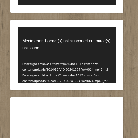
Reproductor
de
Media error: Format(s) not supported or source(s)
vídeo
not found
Descargar archivo: https://fmmiciudad1017.com.ar/wp-
content/uploads/2024/12/VID-20241224-WA0024.mp4?_=2
Descargar archivo: https://fmmiciudad1017.com.ar/wp-
content/uploads/2024/12/VID-20241224-WA0024.mp4?_=2