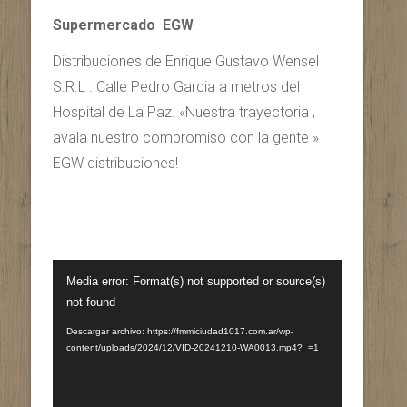
Supermercado EGW
Distribuciones de Enrique Gustavo Wensel
S.R.L . Calle Pedro Garcia a metros del
Hospital de La Paz. «Nuestra trayectoria ,
avala nuestro compromiso con la gente »
EGW distribuciones!
Reproductor
Media error: Format(s) not supported or source(s)
de
not found
vídeo
Descargar archivo: https://fmmiciudad1017.com.ar/wp-
content/uploads/2024/12/VID-20241210-WA0013.mp4?_=1