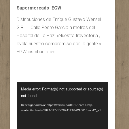
Supermercado EGW
Distribuciones de Enrique Gustavo Wensel
S.R.L . Calle Pedro Garcia a metros del
Hospital de La Paz. «Nuestra trayectoria ,
avala nuestro compromiso con la gente »
EGW distribuciones!
Reproductor
Media error: Format(s) not supported or source(s)
de
not found
vídeo
Descargar archivo: https://fmmiciudad1017.com.ar/wp-
content/uploads/2024/12/VID-20241210-WA0013.mp4?_=1