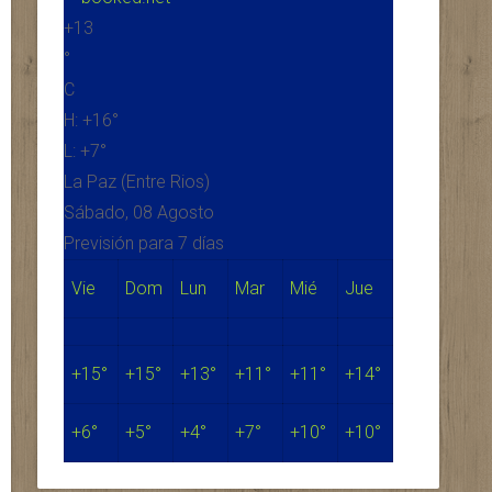
+
13
°
C
H:
+
16°
L:
+
7°
La Paz (Entre Rios)
Sábado, 08 Agosto
Previsión para 7 días
Vie
Dom
Lun
Mar
Mié
Jue
+
15°
+
15°
+
13°
+
11°
+
11°
+
14°
+
6°
+
5°
+
4°
+
7°
+
10°
+
10°