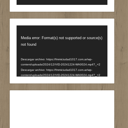
Reproductor
de
Media error: Format(s) not supported or source(s)
vídeo
not found
Descargar archivo: https://fmmiciudad1017.com.ar/wp-
content/uploads/2024/12/VID-20241224-WA0024.mp4?_=2
Descargar archivo: https://fmmiciudad1017.com.ar/wp-
content/uploads/2024/12/VID-20241224-WA0024.mp4?_=2