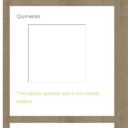
Quinielas
* Resultados quinielas quini 6 loto loterias
telekino