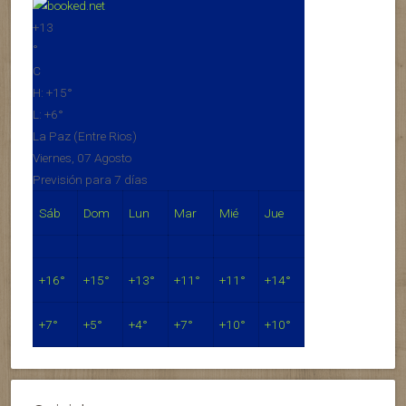
+
13
°
C
H:
+
15°
L:
+
6°
La Paz (Entre Rios)
Viernes, 07 Agosto
Previsión para 7 días
Sáb
Dom
Lun
Mar
Mié
Jue
+
16°
+
15°
+
13°
+
11°
+
11°
+
14°
+
7°
+
5°
+
4°
+
7°
+
10°
+
10°