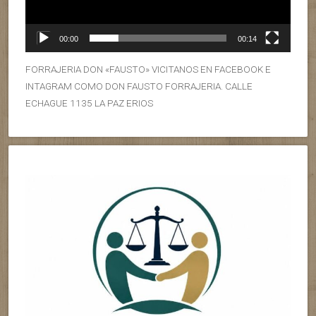
00:00
00:14
FORRAJERIA DON «FAUSTO» VICITANOS EN FACEBOOK E
INTAGRAM COMO DON FAUSTO FORRAJERIA. CALLE
ECHAGUE 1135 LA PAZ ERIOS