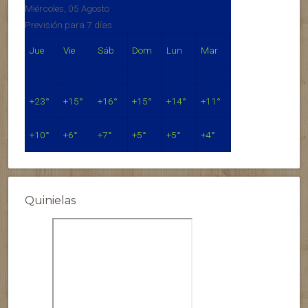
Miércoles, 05 Agosto
Previsión para 7 días
Jue
Vie
Sáb
Dom
Lun
Mar
+
23°
+
15°
+
16°
+
15°
+
14°
+
11°
+
10°
+
6°
+
7°
+
5°
+
5°
+
4°
Quinielas