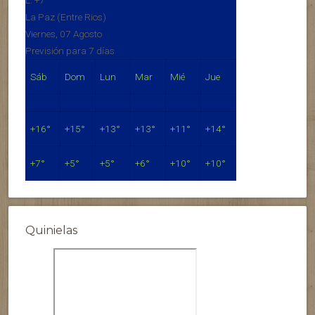
L:
+
7°
La Paz (Entre Rios)
Viernes, 07 Agosto
Previsión para 7 días
Sáb
Dom
Lun
Mar
Mié
Jue
+
16°
+
15°
+
13°
+
13°
+
11°
+
14°
+
7°
+
5°
+
5°
+
6°
+
10°
+
10°
Quinielas