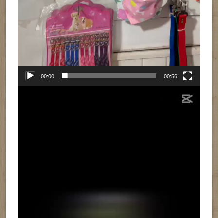
00:00
00:56
Reproductor
de
vídeo