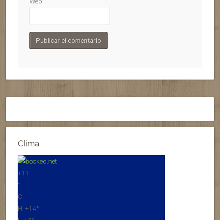
Web
Clima
+
11
°
C
H:
+
14°