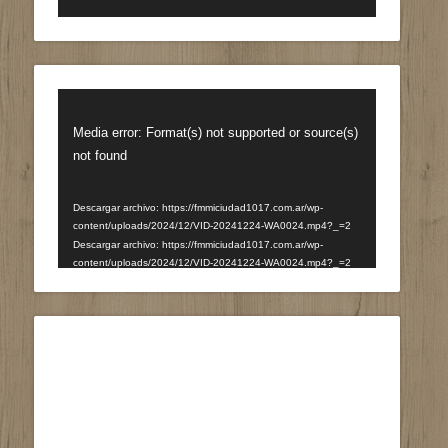
Reproductor
de
Media error: Format(s) not supported or source(s)
vídeo
not found
Descargar archivo: https://fmmiciudad1017.com.ar/wp-
content/uploads/2024/12/VID-20241224-WA0024.mp4?_=2
Descargar archivo: https://fmmiciudad1017.com.ar/wp-
content/uploads/2024/12/VID-20241224-WA0024.mp4?_=2