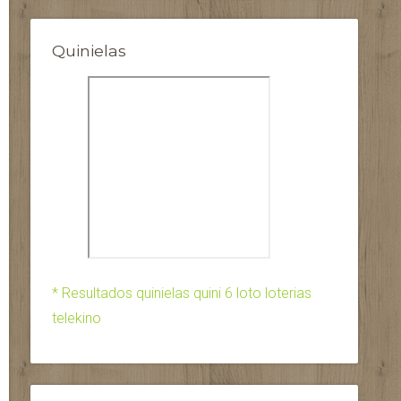
Quinielas
* Resultados quinielas quini 6 loto loterias
telekino