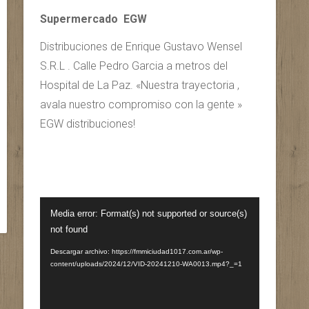
Supermercado EGW
Distribuciones de Enrique Gustavo Wensel
S.R.L . Calle Pedro Garcia a metros del
Hospital de La Paz. «Nuestra trayectoria ,
avala nuestro compromiso con la gente »
EGW distribuciones!
Reproductor
Media error: Format(s) not supported or source(s)
de
not found
vídeo
Descargar archivo: https://fmmiciudad1017.com.ar/wp-
content/uploads/2024/12/VID-20241210-WA0013.mp4?_=1