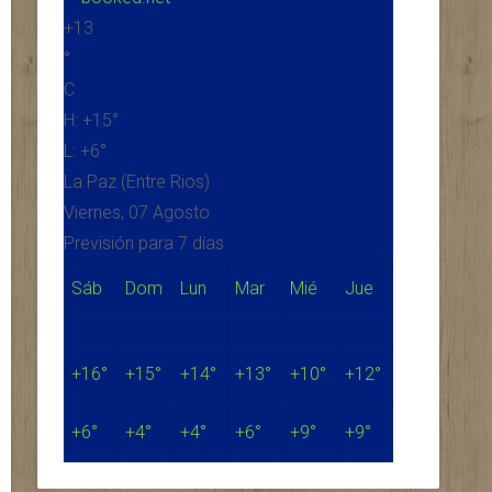
+
13
°
C
H:
+
15°
L:
+
6°
La Paz (Entre Rios)
Viernes, 07 Agosto
Previsión para 7 días
Sáb
Dom
Lun
Mar
Mié
Jue
+
16°
+
15°
+
14°
+
13°
+
10°
+
12°
+
6°
+
4°
+
4°
+
6°
+
9°
+
9°