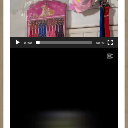
00:00
00:56
Reproductor
de
vídeo