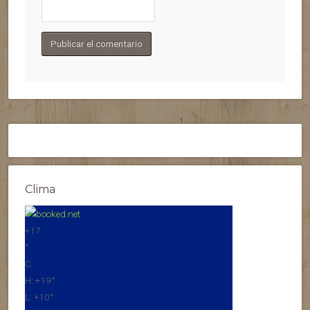
Clima
+
17
°
C
H:
+
19°
L:
+
10°