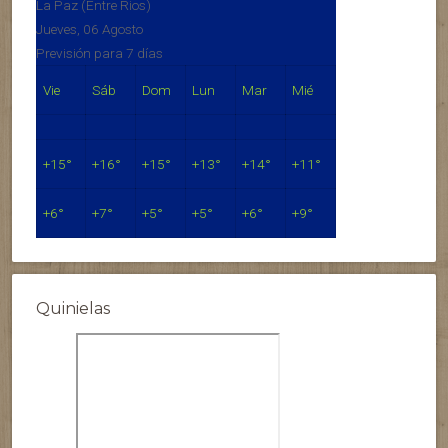
La Paz (Entre Rios)
Jueves, 06 Agosto
Previsión para 7 días
Vie
Sáb
Dom
Lun
Mar
Mié
+
15°
+
16°
+
15°
+
13°
+
14°
+
11°
+
6°
+
7°
+
5°
+
5°
+
6°
+
9°
Quinielas