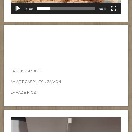
00:00
00:18
Tel.:3437-443011
Av. ARTIGAS Y LEGUIZAMON
LA PAZ E.RIOS
Reproductor
de