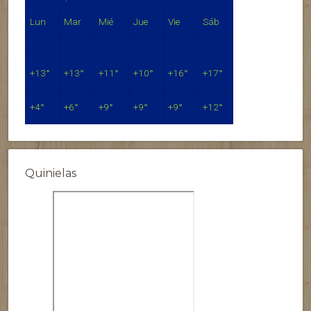
Lun
Mar
Mié
Jue
Vie
Sáb
+
13°
+
13°
+
11°
+
10°
+
16°
+
17°
+
4°
+
6°
+
9°
+
9°
+
9°
+
12°
Quinielas