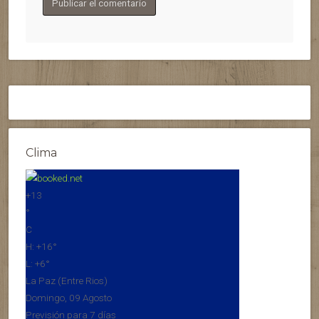
Clima
+
13
°
C
H:
+
16°
L:
+
6°
La Paz (Entre Rios)
Domingo, 09 Agosto
Previsión para 7 días