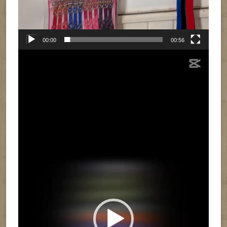
00:00
00:56
Reproductor
de
vídeo