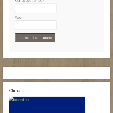
Correo electrónico
*
Web
Clima
+
11
°