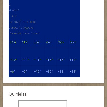
C
H:
+
14°
L:
+
6°
La Paz (Entre Rios)
Lunes, 10 Agosto
Previsión para 7 días
Mar
Mié
Jue
Vie
Sáb
Dom
+
12°
+
11°
+
11°
+
15°
+
16°
+
19°
+
6°
+
9°
+
10°
+
10°
+
13°
+
13°
Quinielas