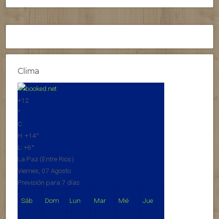
Clima
+
12
°
C
H:
+
14°
L:
+
6°
La Paz (Entre Rios)
Viernes, 07 Agosto
Previsión para 7 días
Sáb
Dom
Lun
Mar
Mié
Jue