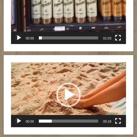
00:00
01:03
Reproductor
de
vídeo
00:00
00:18