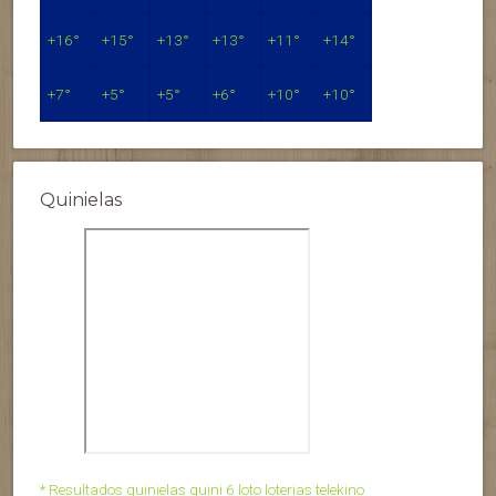
+
16°
+
15°
+
13°
+
13°
+
11°
+
14°
+
7°
+
5°
+
5°
+
6°
+
10°
+
10°
Quinielas
* Resultados quinielas quini 6 loto loterias telekino