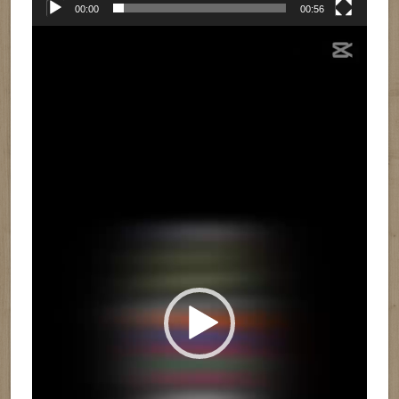
00:00
00:56
Reproductor
de
vídeo