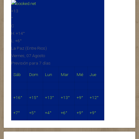
+
13
°
C
H:
+
14°
L:
+
6°
La Paz (Entre Rios)
Viernes, 07 Agosto
Previsión para 7 días
Sáb
Dom
Lun
Mar
Mié
Jue
+
16°
+
15°
+
13°
+
13°
+
9°
+
12°
+
7°
+
5°
+
4°
+
6°
+
9°
+
9°