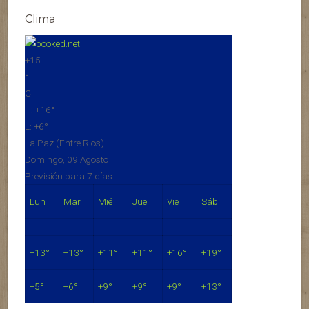
Clima
+
15
°
C
H:
+
16°
L:
+
6°
La Paz (Entre Rios)
Domingo, 09 Agosto
Previsión para 7 días
Lun
Mar
Mié
Jue
Vie
Sáb
+
13°
+
13°
+
11°
+
11°
+
16°
+
19°
+
5°
+
6°
+
9°
+
9°
+
9°
+
13°