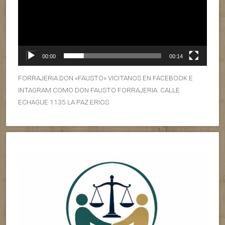
00:00
00:14
FORRAJERIA DON «FAUSTO» VICITANOS EN FACEBOOK E
INTAGRAM COMO DON FAUSTO FORRAJERIA. CALLE
ECHAGUE 1135 LA PAZ ERIOS