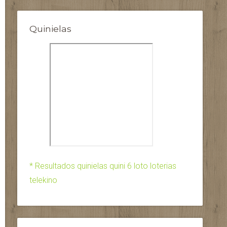
Quinielas
* Resultados quinielas quini 6 loto loterias
telekino