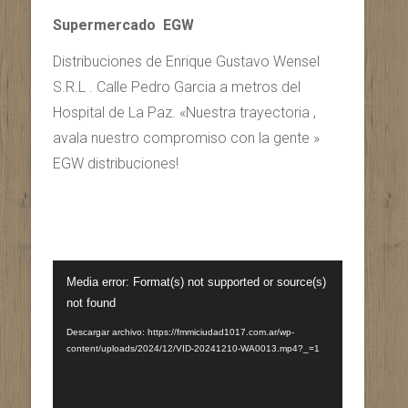
Supermercado EGW
Distribuciones de Enrique Gustavo Wensel
S.R.L . Calle Pedro Garcia a metros del
Hospital de La Paz. «Nuestra trayectoria ,
avala nuestro compromiso con la gente »
EGW distribuciones!
Reproductor
Media error: Format(s) not supported or source(s)
de
not found
vídeo
Descargar archivo: https://fmmiciudad1017.com.ar/wp-
content/uploads/2024/12/VID-20241210-WA0013.mp4?_=1