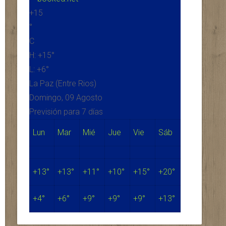
+
15
°
C
H:
+
15°
L:
+
6°
La Paz (Entre Rios)
Domingo, 09 Agosto
Previsión para 7 días
Lun
Mar
Mié
Jue
Vie
Sáb
+
13°
+
13°
+
11°
+
10°
+
15°
+
20°
+
4°
+
6°
+
9°
+
9°
+
9°
+
13°