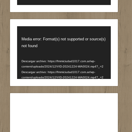
Reproductor
de
Media error: Format(s) not supported or source(s)
vídeo
not found
Descargar archivo: https://fmmiciudad1017.com.ar/wp-
content/uploads/2024/12/VID-20241224-WA0024.mp4?_=2
Descargar archivo: https://fmmiciudad1017.com.ar/wp-
content/uploads/2024/12/VID-20241224-WA0024.mp4?_=2