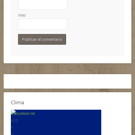
Web
Clima
+
22
°
C