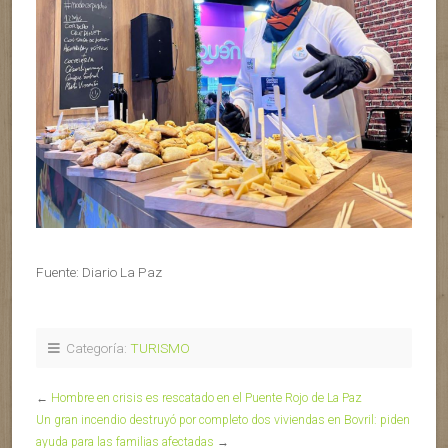
Fuente: Diario La Paz
Categoría:
TURISMO
←
Hombre en crisis es rescatado en el Puente Rojo de La Paz
Un gran incendio destruyó por completo dos viviendas en Bovril: piden
ayuda para las familias afectadas
→