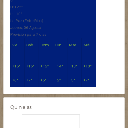
H:
+
22°
L:
+
10°
La Paz (Entre Rios)
Jueves, 06 Agosto
Previsión para 7 días
Vie
Sáb
Dom
Lun
Mar
Mié
+
15°
+
16°
+
15°
+
14°
+
13°
+
10°
+
6°
+
7°
+
5°
+
5°
+
5°
+
7°
Quinielas