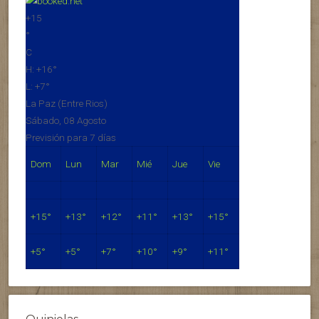
+
15
°
C
H:
+
16°
L:
+
7°
La Paz (Entre Rios)
Sábado, 08 Agosto
Previsión para 7 días
Dom
Lun
Mar
Mié
Jue
Vie
+
15°
+
13°
+
12°
+
11°
+
13°
+
15°
+
5°
+
5°
+
7°
+
10°
+
9°
+
11°