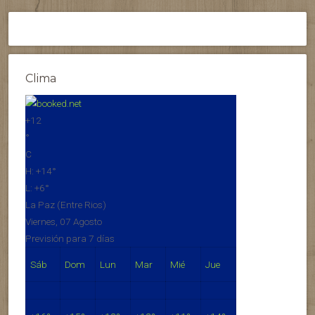
Clima
+
12
°
C
H:
+
14°
L:
+
6°
La Paz (Entre Rios)
Viernes, 07 Agosto
Previsión para 7 días
Sáb
Dom
Lun
Mar
Mié
Jue