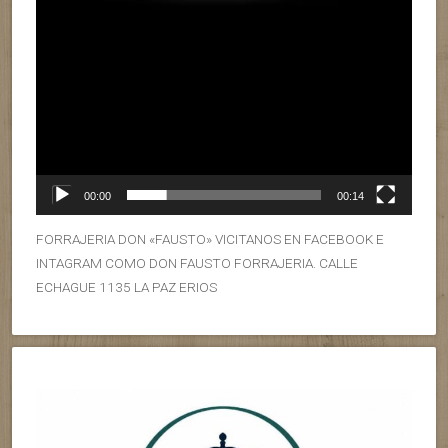
00:00
00:14
FORRAJERIA DON «FAUSTO» VICITANOS EN FACEBOOK E
INTAGRAM COMO DON FAUSTO FORRAJERIA. CALLE
ECHAGUE 1135 LA PAZ ERIOS