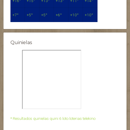
+
16°
+
15°
+
13°
+
13°
+
11°
+
14°
+
7°
+
5°
+
5°
+
6°
+
10°
+
10°
Quinielas
* Resultados quinielas quini 6 loto loterias telekino