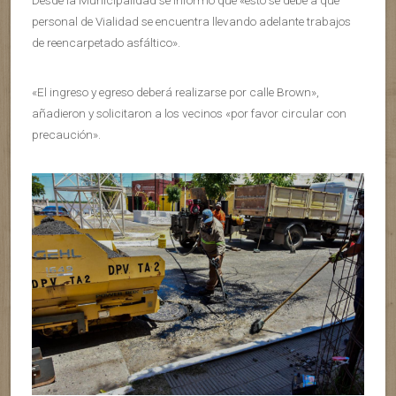
Desde la Municipalidad se informó que «esto se debe a que
personal de Vialidad se encuentra llevando adelante trabajos
de reencarpetado asfáltico».
«El ingreso y egreso deberá realizarse por calle Brown»,
añadieron y solicitaron a los vecinos «por favor circular con
precaución».