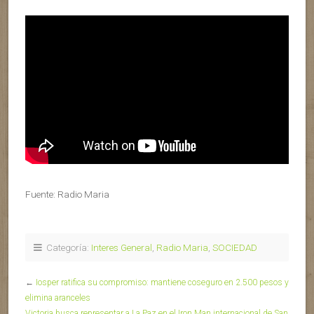
Fuente: Radio Maria
Categoría:
Interes General
,
Radio Maria
,
SOCIEDAD
←
Iosper ratifica su compromiso: mantiene coseguro en 2.500 pesos y
elimina aranceles
Victoria busca representar a La Paz en el Iron Man internacional de San