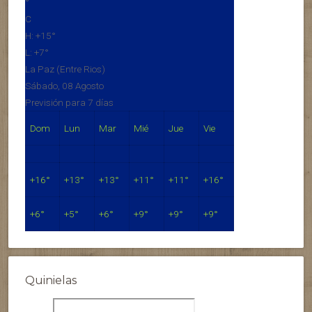
°
C
H:
+
15°
L:
+
7°
La Paz (Entre Rios)
Sábado, 08 Agosto
Previsión para 7 días
Dom
Lun
Mar
Mié
Jue
Vie
+
16°
+
13°
+
13°
+
11°
+
11°
+
16°
+
6°
+
5°
+
6°
+
9°
+
9°
+
9°
Quinielas