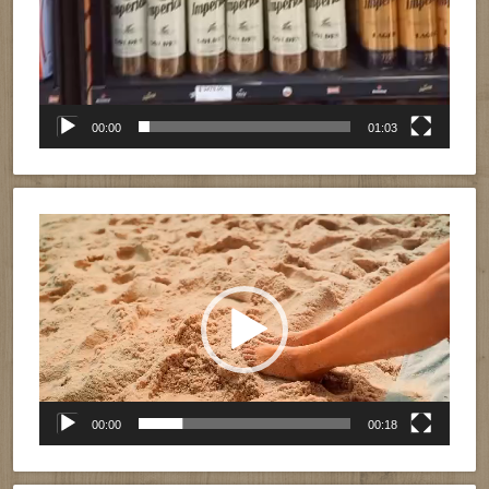
00:00
01:03
Reproductor
de
vídeo
00:00
00:18