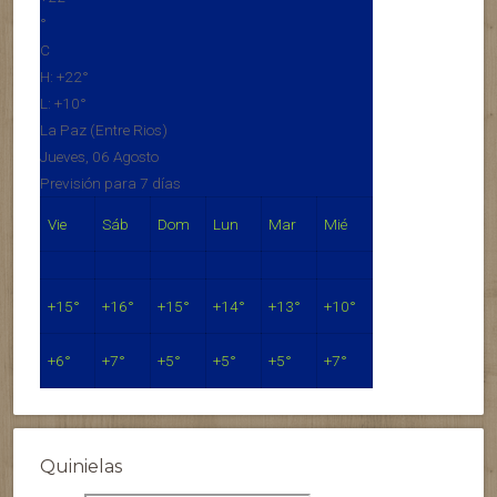
°
C
H:
+
22°
L:
+
10°
La Paz (Entre Rios)
Jueves, 06 Agosto
Previsión para 7 días
Vie
Sáb
Dom
Lun
Mar
Mié
+
15°
+
16°
+
15°
+
14°
+
13°
+
10°
+
6°
+
7°
+
5°
+
5°
+
5°
+
7°
Quinielas