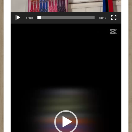
00:00
00:56
Reproductor
de
vídeo