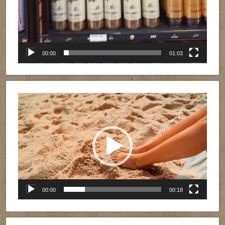
00:00
01:03
Reproductor
de
vídeo
00:00
00:18