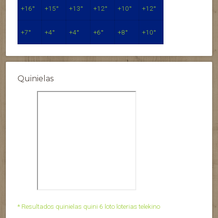
+
16°
+
15°
+
13°
+
12°
+
10°
+
12°
+
7°
+
4°
+
4°
+
6°
+
8°
+
10°
Quinielas
* Resultados quinielas quini 6 loto loterias telekino