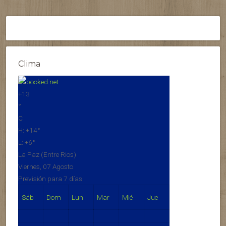
Clima
+
13
°
C
H:
+
14°
L:
+
6°
La Paz (Entre Rios)
Viernes, 07 Agosto
Previsión para 7 días
Sáb
Dom
Lun
Mar
Mié
Jue