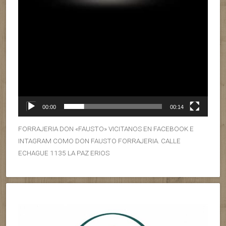
00:00
00:14
FORRAJERIA DON «FAUSTO» VICITANOS EN FACEBOOK E
INTAGRAM COMO DON FAUSTO FORRAJERIA. CALLE
ECHAGUE 1135 LA PAZ ERIOS