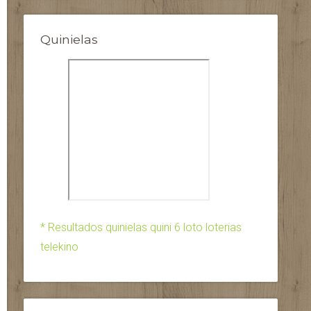
Quinielas
* Resultados quinielas quini 6 loto loterias
telekino