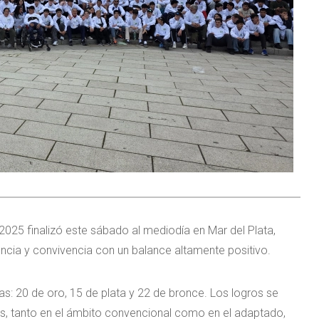
2025 finalizó este sábado al mediodía en Mar del Plata,
cia y convivencia con un balance altamente positivo.
as: 20 de oro, 15 de plata y 22 de bronce. Los logros se
vos, tanto en el ámbito convencional como en el adaptado,