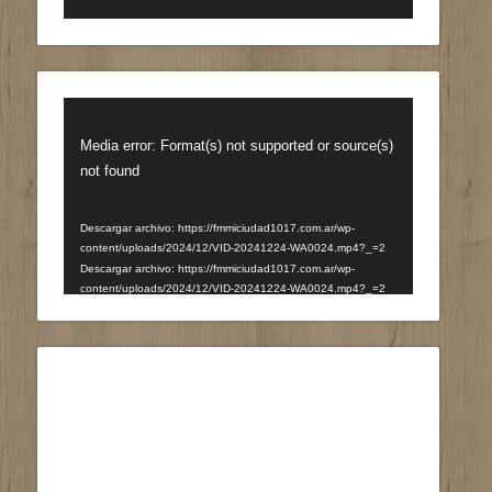
Reproductor
de
Media error: Format(s) not supported or source(s)
vídeo
not found
Descargar archivo: https://fmmiciudad1017.com.ar/wp-
content/uploads/2024/12/VID-20241224-WA0024.mp4?_=2
Descargar archivo: https://fmmiciudad1017.com.ar/wp-
content/uploads/2024/12/VID-20241224-WA0024.mp4?_=2