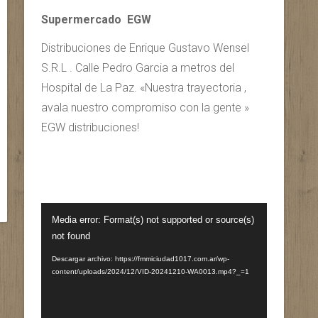
Supermercado EGW
Distribuciones de Enrique Gustavo Wensel
S.R.L . Calle Pedro Garcia a metros del
Hospital de La Paz. «Nuestra trayectoria ,
avala nuestro compromiso con la gente »
EGW distribuciones!
Reproductor
Media error: Format(s) not supported or source(s)
de
not found
vídeo
Descargar archivo: https://fmmiciudad1017.com.ar/wp-
content/uploads/2024/12/VID-20241210-WA0013.mp4?_=1