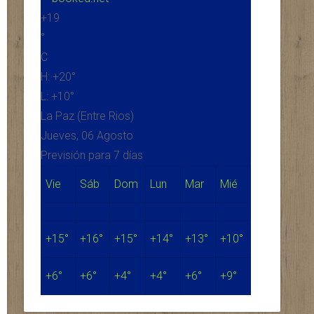
+
19
°
C
H:
+
20°
L:
+
10°
La Paz (Entre Rios)
Jueves, 06 Agosto
Previsión para 7 días
Vie
Sáb
Dom
Lun
Mar
Mié
+
15°
+
16°
+
15°
+
14°
+
13°
+
10°
+
6°
+
6°
+
4°
+
4°
+
6°
+
9°