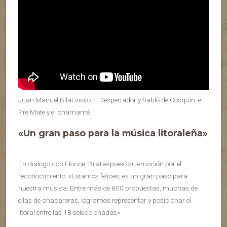
Juan Manuel Bilat visito El Despertador y habló de Cosquín, el
Pre Mate y el chamamé
«Un gran paso para la música litoraleña»
En diálogo con Elonce, Bilat expresó su emoción por el
reconocimiento: «Estamos felices, es un gran paso para
nuestra música. Entre más de 800 propuestas, muchas de
ellas de chacareras, logramos representar y posicionar el
litoral entre las 18 seleccionadas».