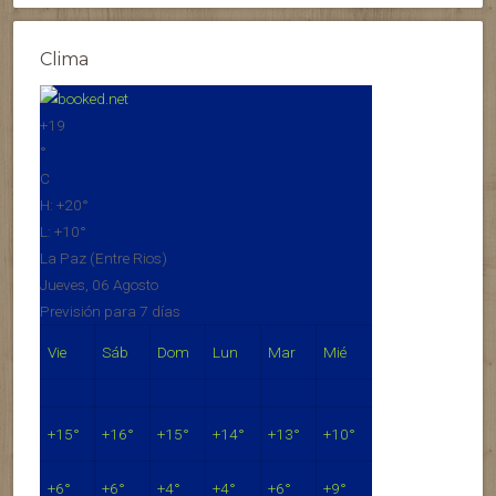
Clima
+
19
°
C
H:
+
20°
L:
+
10°
La Paz (Entre Rios)
Jueves, 06 Agosto
Previsión para 7 días
Vie
Sáb
Dom
Lun
Mar
Mié
+
15°
+
16°
+
15°
+
14°
+
13°
+
10°
+
6°
+
6°
+
4°
+
4°
+
6°
+
9°