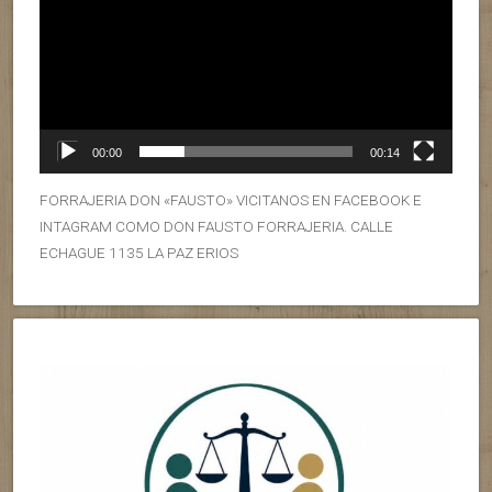
00:00
00:14
FORRAJERIA DON «FAUSTO» VICITANOS EN FACEBOOK E
INTAGRAM COMO DON FAUSTO FORRAJERIA. CALLE
ECHAGUE 1135 LA PAZ ERIOS