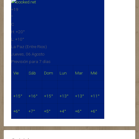
+
19
°
C
H:
+
20°
L:
+
10°
La Paz (Entre Rios)
Jueves, 06 Agosto
Previsión para 7 días
Vie
Sáb
Dom
Lun
Mar
Mié
+
15°
+
16°
+
15°
+
13°
+
13°
+
11°
+
6°
+
7°
+
5°
+
4°
+
6°
+
6°