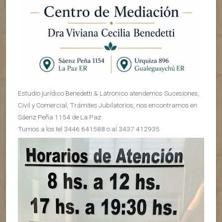
Estudio jurídico Benedetti & Latronico atendemos Sucesiones,
Civil y Comercial, Trámites Jubilatorios, nos encontramos en
Sáenz Peña 1154 de La Paz
Turnos a los tel 3446 641588 o al 3437 412935