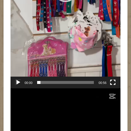
00:00
00:56
Reproductor
de
vídeo