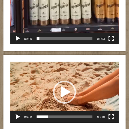
00:00
01:03
Reproductor
de
vídeo
00:00
00:18