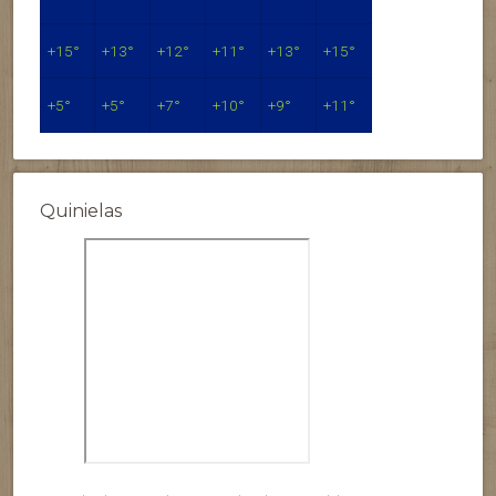
+
15°
+
13°
+
12°
+
11°
+
13°
+
15°
+
5°
+
5°
+
7°
+
10°
+
9°
+
11°
Quinielas