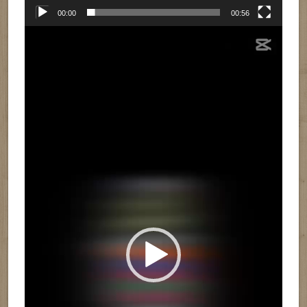
00:00
00:56
Reproductor
de
vídeo