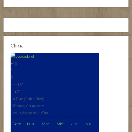
Clima
+
15
°
C
H:
+
16°
L:
+
7°
La Paz (Entre Rios)
Sábado, 08 Agosto
Previsión para 7 días
Dom
Lun
Mar
Mié
Jue
Vie