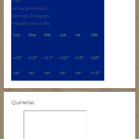
L:
+
6°
La Paz (Entre Rios)
Domingo, 09 Agosto
Previsión para 7 días
Lun
Mar
Mié
Jue
Vie
Sáb
+
13°
+
13°
+
11°
+
10°
+
15°
+
20°
+
4°
+
6°
+
9°
+
9°
+
9°
+
13°
Quinielas