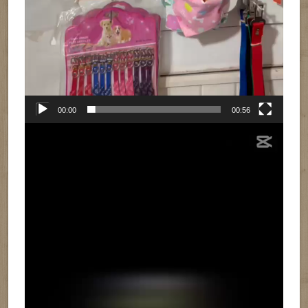
00:00
00:56
Reproductor
de
vídeo