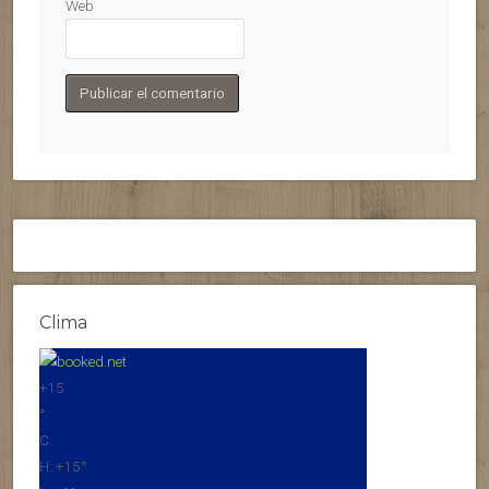
Web
Clima
+
15
°
C
H:
+
15°