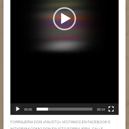
00:00
00:14
FORRAJERIA DON «FAUSTO» VICITANOS EN FACEBOOK E
INTAGRAM COMO DON FAUSTO FORRAJERIA. CALLE