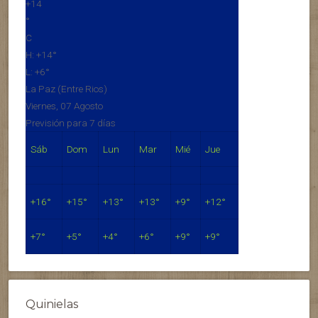
+
14
°
C
H:
+
14°
L:
+
6°
La Paz (Entre Rios)
Viernes, 07 Agosto
Previsión para 7 días
Sáb
Dom
Lun
Mar
Mié
Jue
+
16°
+
15°
+
13°
+
13°
+
9°
+
12°
+
7°
+
5°
+
4°
+
6°
+
9°
+
9°
Quinielas