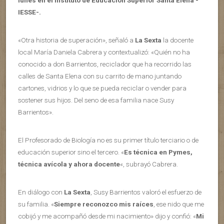
lunes en el Instituto de Educación Superior Santa Elena -
IESSE-.
«Otra historia de superación», señaló a
La Sexta
la docente
local María Daniela Cabrera y contextualizó: «Quién no ha
conocido a don Barrientos, reciclador que ha recorrido las
calles de Santa Elena con su carrito de mano juntando
cartones, vidrios y lo que se pueda reciclar o vender para
sostener sus hijos. Del seno de esa familia nace Susy
Barrientos».
El Profesorado de Biología no es su primer título terciario o de
educación superior sino el tercero. «
Es técnica en Pymes,
técnica avícola y ahora docente
«, subrayó Cabrera.
En diálogo con
La Sexta
, Susy Barrientos valoró el esfuerzo de
su familia. «
Siempre reconozco mis raíces
, ese nido que me
cobijó y me acompañó desde mi nacimiento» dijo y confió: «
Mi