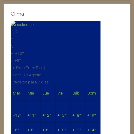
Clima
+
12
°
C
H:
+
13°
L:
+
5°
La Paz (Entre Rios)
Lunes, 10 Agosto
Previsión para 7 días
Mar
Mié
Jue
Vie
Sáb
Dom
+
13°
+
11°
+
12°
+
15°
+
18°
+
19°
+
6°
+
9°
+
9°
+
10°
+
12°
+
14°