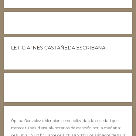
LETICIA INES CASTAÑEDA ESCRIBANA
Óptica Gonzalez » Atención personalizada y la seriedad que
merece tu salud visual» horarios de atención por la mañana:
de 8:00 a 12:00 hr. Tarde de 17:00 a 20:00 los sábados de 9:00