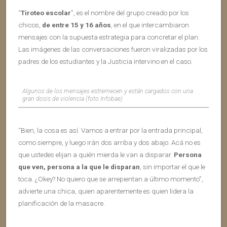
“
Tiroteo escolar
”, es el nombre del grupo creado por los
chicos,
de entre 15 y 16 años
, en el que intercambiaron
mensajes con la supuesta estrategia para concretar el plan.
Las imágenes de las conversaciones fueron viralizadas por los
padres de los estudiantes y la Justicia intervino en el caso.
Algunos de los mensajes estremecen y están cargados con una
gran dosis de violencia (foto Infobae)
“Bien, la cosa es así. Vamos a entrar por la entrada principal,
como siempre, y luego irán dos arriba y dos abajo. Acá no es
que ustedes elijan a quién mierda le van a disparar.
Persona
que ven, persona a la que le disparan
, sin importar el que le
toca. ¿Okey? No quiero que se arrepientan a último momento”,
advierte una chica, quien aparentemente es quien lidera la
planificación de la masacre.