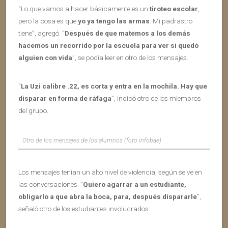
“Lo que vamos a hacer básicamente es un
tiroteo escolar
,
pero la cosa es que
yo ya tengo las armas
. Mi padrastro
tiene”, agregó. “
Después de que matemos a los demás
hacemos un recorrido por la escuela para ver si quedó
alguien con vida
”, se podía leer en otro de los mensajes.
“
La Uzi calibre .22, es corta y entra en la mochila. Hay que
disparar en forma de ráfaga
”, indicó otro de los miembros
del grupo.
Otro de los mensajes de los alumnos (foto Infobae)
Los mensajes tenían un alto nivel de violencia, según se ve en
las conversaciones. “
Quiero agarrar a un estudiante,
obligarlo a que abra la boca, para, después dispararle
”,
señaló otro de los estudiantes involucrados.