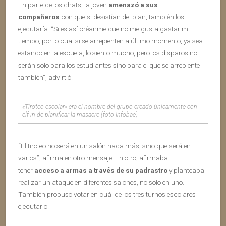
En parte de los chats, la joven
amenazó a sus
compañeros
con que si desistían del plan, también los
ejecutaría. “Si es así créanme que no me gusta gastar mi
tiempo, por lo cual si se arrepienten a último momento, ya sea
estando en la escuela, lo siento mucho, pero los disparos no
serán solo para los estudiantes sino para el que se arrepiente
también”, advirtió.
«Tiroteo escolar» era el nombre del grupo creado únicamente con
elf in de planificar la masacre (foto Infobae)
“El tiroteo no será en un salón nada más, sino que será en
varios”, afirma en otro mensaje. En otro, afirmaba
tener
acceso a armas a través de su padrastro
y planteaba
realizar un ataque en diferentes salones, no solo en uno.
También propuso votar en cuál de los tres turnos escolares
ejecutarlo.