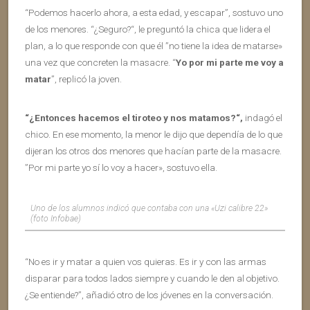
“Podemos hacerlo ahora, a esta edad, y escapar”, sostuvo uno
de los menores. “¿Seguro?“, le preguntó la chica que lidera el
plan, a lo que responde con que él ”no tiene la idea de matarse»
una vez que concreten la masacre. “
Yo por mi parte me voy a
matar
”, replicó la joven.
“¿Entonces hacemos el tiroteo y nos matamos?“,
indagó el
chico. En ese momento, la menor le dijo que dependía de lo que
dijeran los otros dos menores que hacían parte de la masacre.
”Por mi parte yo sí lo voy a hacer», sostuvo ella.
Uno de los alumnos indicó que contaba con una «Uzi calibre 22»
(foto Infobae)
“No es ir y matar a quien vos quieras. Es ir y con las armas
disparar para todos lados siempre y cuando le den al objetivo.
¿Se entiende?”, añadió otro de los jóvenes en la conversación.