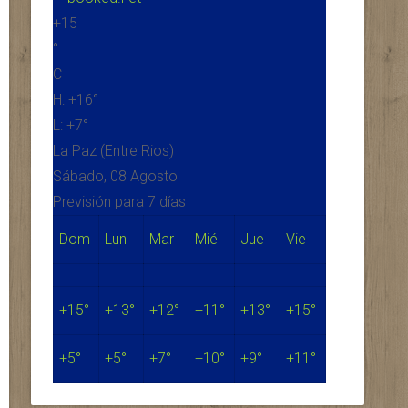
+
15
°
C
H:
+
16°
L:
+
7°
La Paz (Entre Rios)
Sábado, 08 Agosto
Previsión para 7 días
Dom
Lun
Mar
Mié
Jue
Vie
+
15°
+
13°
+
12°
+
11°
+
13°
+
15°
+
5°
+
5°
+
7°
+
10°
+
9°
+
11°