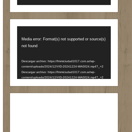
Reproductor
de
Media error: Format(s) not supported or source(s)
vídeo
not found
Descargar archivo: https://fmmiciudad1017.com.ar/wp-
content/uploads/2024/12/VID-20241224-WA0024.mp4?_=2
Descargar archivo: https://fmmiciudad1017.com.ar/wp-
content/uploads/2024/12/VID-20241224-WA0024.mp4?_=2