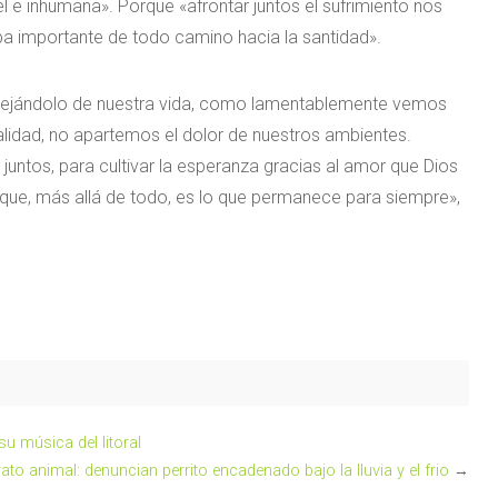
l e inhumana». Porque «afrontar juntos el sufrimiento nos
a importante de todo camino hacia la santidad».
 alejándolo de nuestra vida, como lamentablemente vemos
alidad, no apartemos el dolor de nuestros ambientes.
untos, para cultivar la esperanza gracias al amor que Dios
que, más allá de todo, es lo que permanece para siempre»,
u música del litoral
rato animal: denuncian perrito encadenado bajo la lluvia y el frio
→