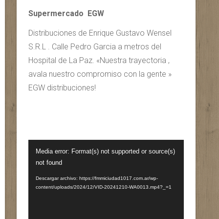
Supermercado EGW
Distribuciones de Enrique Gustavo Wensel
S.R.L . Calle Pedro Garcia a metros del
Hospital de La Paz. «Nuestra trayectoria ,
avala nuestro compromiso con la gente »
EGW distribuciones!
Reproductor
Media error: Format(s) not supported or source(s)
de
not found
vídeo
Descargar archivo: https://fmmiciudad1017.com.ar/wp-
content/uploads/2024/12/VID-20241210-WA0013.mp4?_=1