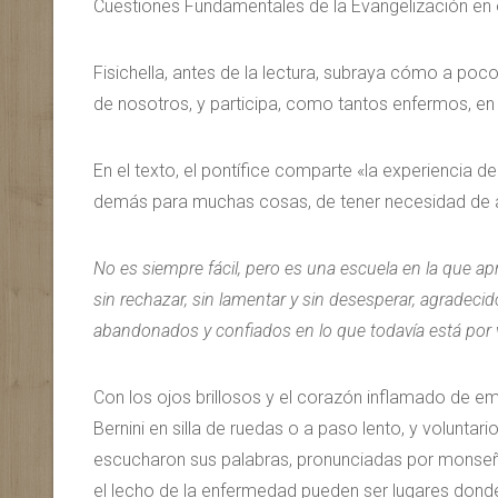
Cuestiones Fundamentales de la Evangelización en e
Fisichella, antes de la lectura, subraya cómo a po
de nosotros, y participa, como tantos enfermos, en e
En el texto, el pontífice comparte «la experiencia d
demás para muchas cosas, de tener necesidad de 
No es siempre fácil, pero es una escuela en la que a
sin rechazar, sin lamentar y sin desesperar, agradeci
abandonados y confiados en lo que todavía está por v
Con los ojos brillosos y el corazón inflamado de e
Bernini en silla de ruedas o a paso lento, y volunt
escucharon sus palabras, pronunciadas por monseñor
el lecho de la enfermedad pueden ser lugares dond