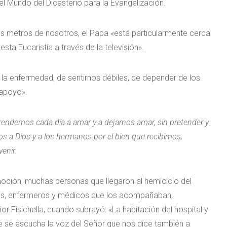
l Mundo del Dicasterio para la Evangelización.
cos metros de nosotros, el Papa «está particularmente cerca
sta Eucaristía a través de la televisión».
e la enfermedad, de sentirnos débiles, de depender de los
apoyo».
prendemos cada día a amar y a dejarnos amar, sin pretender y
dos a Dios y a los hermanos por el bien que recibimos,
enir.
moción, muchas personas que llegaron al hemiciclo del
arios, enfermeros y médicos que los acompañaban,
 Fisichella, cuando subrayó: «La habitación del hospital y
e se escucha la voz del Señor que nos dice también a