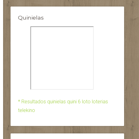
Quinielas
* Resultados quinielas quini 6 loto loterias
telekino