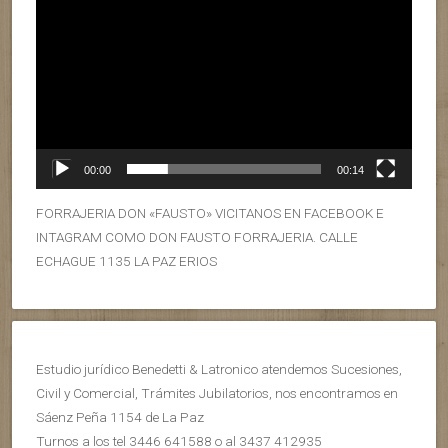
00:00
00:14
FORRAJERIA DON «FAUSTO» VICITANOS EN FACEBOOK E
INTAGRAM COMO DON FAUSTO FORRAJERIA. CALLE
ECHAGUE 1135 LA PAZ ERIOS
Estudio jurídico Benedetti & Latronico atendemos Sucesiones,
Civil y Comercial, Trámites Jubilatorios, nos encontramos en
Sáenz Peña 1154 de La Paz
Turnos a los tel 3446 641588 o al 3437 412935