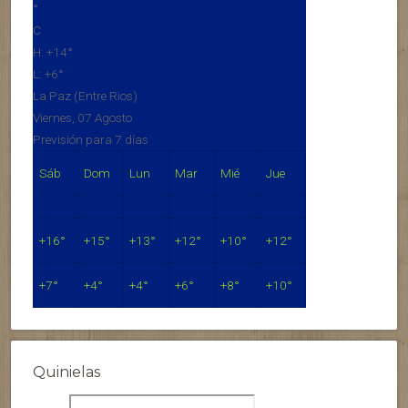
°
C
H:
+
14°
L:
+
6°
La Paz (Entre Rios)
Viernes, 07 Agosto
Previsión para 7 días
Sáb
Dom
Lun
Mar
Mié
Jue
+
16°
+
15°
+
13°
+
12°
+
10°
+
12°
+
7°
+
4°
+
4°
+
6°
+
8°
+
10°
Quinielas