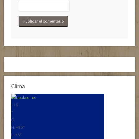
Clima
+
15
°
C
H:
+
15°
L:
+
6°