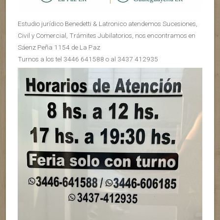
Estudio jurídico Benedetti & Latronico atendemos Sucesiones,
Civil y Comercial, Trámites Jubilatorios, nos encontramos en
Sáenz Peña 1154 de La Paz
Turnos a los tel 3446 641588 o al 3437 412935