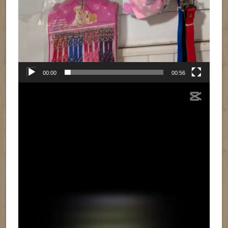
00:00
00:56
Reproductor
de
vídeo