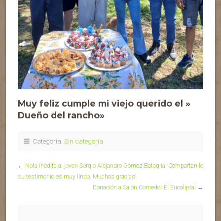
Muy feliz cumple mi viejo querido el »
Dueño del rancho»
Categoría:
Sin categoría
←
Nota inédita al joven Sergio Alejandro Gómez Bataglia. Compartan lo
su testimonio es muy lindo. Muchas gracias!
Donación a Salón Comedor El Eucaliptal
→