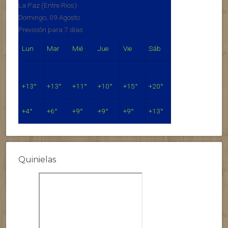
La Paz (Entre Rios)
Domingo, 09 Agosto
Previsión para 7 días
Lun
Mar
Mié
Jue
Vie
Sáb
+
13°
+
13°
+
11°
+
10°
+
15°
+
20°
+
4°
+
6°
+
9°
+
9°
+
9°
+
13°
Quinielas