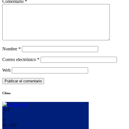
Comentario
*
Nombre
*
Correo electrónico
*
Web
Clima
+
13
°
C
H:
+
16°