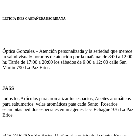
LETICIA INES CASTAÑEDA ESCRIBANA
Óptica Gonzalez » Atención personalizada y la seriedad que merece
tu salud visual» horarios de atención por la mañana: de 8:00 a 12:00
hr. Tarde de 17:00 a 20:00 los sábados de 9:00 a 12: 00 calle San
Martin 790 La Paz Erios.
JASS
todos los Artículos para aromatizar tus espacios, Aceites aromáticos
para sahumerios, velas aromáticas pata cada Santo, Rosarios
estampitas pedidos especiales en imágenes Jass Echague 976 La Paz
Erios.
«CHAVETAS» Sanitarios 11 años al servicio de la gente. En sus