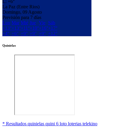
L:
+
6°
La Paz (Entre Rios)
Domingo, 09 Agosto
Previsión para 7 días
Lun
Mar
Mié
Jue
Vie
Sáb
+
13°
+
13°
+
11°
+
10°
+
16°
+
17°
+
4°
+
6°
+
9°
+
9°
+
9°
+
12°
Quinielas
* Resultados quinielas quini 6 loto loterias telekino