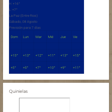
H:
+
16°
L:
+
7°
La Paz (Entre Rios)
Sábado, 08 Agosto
Previsión para 7 días
Dom
Lun
Mar
Mié
Jue
Vie
+
15°
+
13°
+
12°
+
11°
+
13°
+
15°
+
5°
+
5°
+
7°
+
10°
+
9°
+
11°
Quinielas