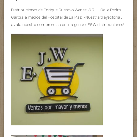
Distribuciones de Enrique Gustavo Wensel S.R.L . Calle Pedro
Garcia a metros del Hospital de La Paz. «Nuestra trayectoria ,
avala nuestro compromiso con la gente » EGW distribuciones!