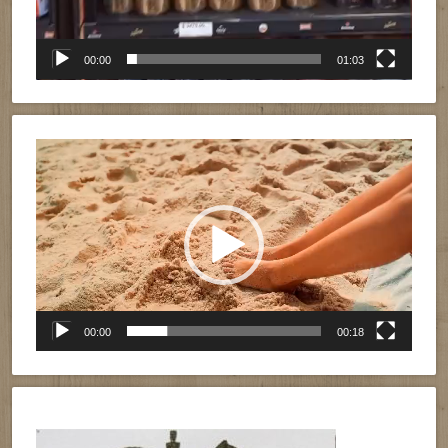
00:00
01:03
Reproductor
de
vídeo
00:00
00:18