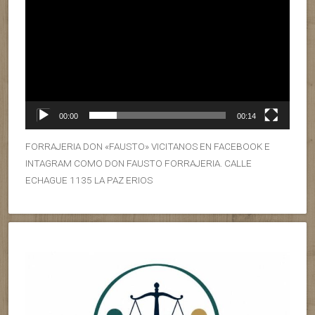
00:00
00:14
FORRAJERIA DON «FAUSTO» VICITANOS EN FACEBOOK E
INTAGRAM COMO DON FAUSTO FORRAJERIA. CALLE
ECHAGUE 1135 LA PAZ ERIOS