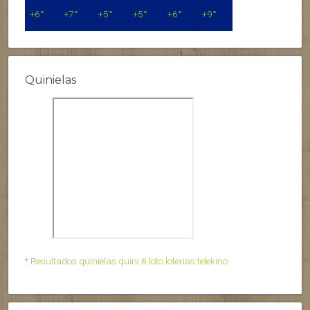
+
6°
+
7°
+
5°
+
5°
+
6°
+
9°
Quinielas
* Resultados quinielas quini 6 loto loterias telekino