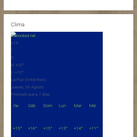
Clima
+
19
°
C
H:
+
20°
L:
+
10°
La Paz (Entre Rios)
Jueves, 06 Agosto
Previsión para 7 días
Vie
Sáb
Dom
Lun
Mar
Mié
+
15°
+
16°
+
15°
+
13°
+
14°
+
11°