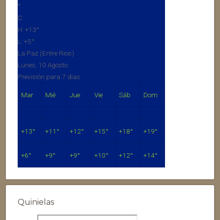
°
C
H:
+
13°
L:
+
5°
La Paz (Entre Rios)
Lunes, 10 Agosto
Previsión para 7 días
Mar
Mié
Jue
Vie
Sáb
Dom
+
13°
+
11°
+
12°
+
15°
+
18°
+
19°
+
6°
+
9°
+
9°
+
10°
+
12°
+
14°
Quinielas