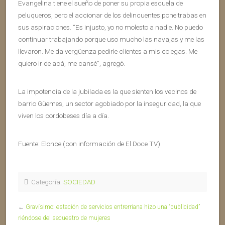
Evangelina tiene el sueño de poner su propia escuela de
peluqueros, pero el accionar de los delincuentes pone trabas en
sus aspiraciones. “Es injusto, yo no molesto a nadie. No puedo
continuar trabajando porque uso mucho las navajas y me las
llevaron. Me da vergüenza pedirle clientes a mis colegas. Me
quiero ir de acá, me cansé”, agregó.
La impotencia de la jubilada es la que sienten los vecinos de
barrio Güemes, un sector agobiado por la inseguridad, la que
viven los cordobeses día a día.
Fuente: Elonce (con información de El Doce TV)
Categoría:
SOCIEDAD
←
Gravísimo: estación de servicios entrerriana hizo una “publicidad”
riéndose del secuestro de mujeres