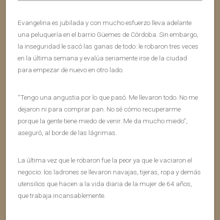
Evangelina es jubilada y con mucho esfuerzo lleva adelante
una peluquería en el barrio Güemes de Córdoba. Sin embargo,
la inseguridad le sacó las ganas de todo: le robaron tres veces
en la última semana y evalúa seriamente irse de la ciudad
para empezar de nuevo en otro lado.
“Tengo una angustia por lo que pasó. Me llevaron todo. No me
dejaron ni para comprar pan. No sé cómo recuperarme
porque la gente tiene miedo de venir. Me da mucho miedo”,
aseguró, al borde de las lágrimas.
La última vez que le robaron fue la peor ya que le vaciaron el
negocio: los ladrones se llevaron navajas, tijeras, ropa y demás
utensilios que hacen a la vida diaria de la mujer de 64 años,
que trabaja incansablemente.