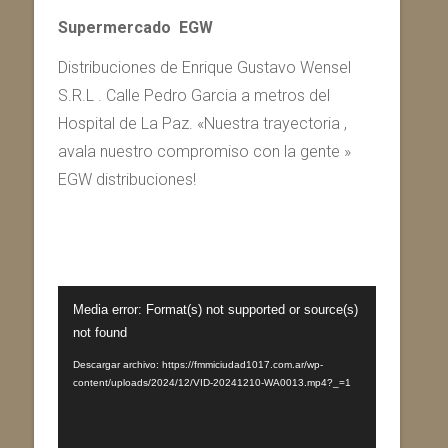
Supermercado EGW
Distribuciones de Enrique Gustavo Wensel
S.R.L . Calle Pedro Garcia a metros del
Hospital de La Paz. «Nuestra trayectoria ,
avala nuestro compromiso con la gente »
EGW distribuciones!
Reproductor
Media error: Format(s) not supported or source(s)
de
not found
vídeo
Descargar archivo: https://fmmiciudad1017.com.ar/wp-
content/uploads/2024/12/VID-20241210-WA0013.mp4?_=1