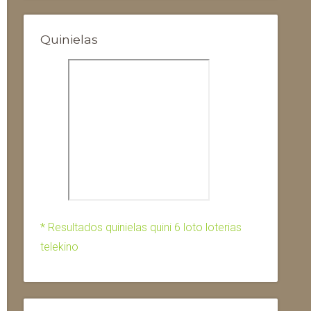
Quinielas
* Resultados quinielas quini 6 loto loterias
telekino