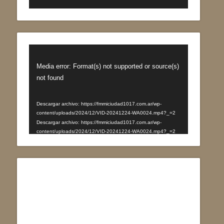
Reproductor
de
Media error: Format(s) not supported or source(s)
vídeo
not found
Descargar archivo: https://fmmiciudad1017.com.ar/wp-
content/uploads/2024/12/VID-20241224-WA0024.mp4?_=2
Descargar archivo: https://fmmiciudad1017.com.ar/wp-
content/uploads/2024/12/VID-20241224-WA0024.mp4?_=2