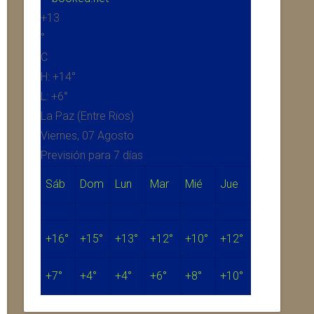
+
13
°
C
H:
+
14°
L:
+
6°
La Paz (Entre Rios)
Viernes, 07 Agosto
Previsión para 7 días
Sáb
Dom
Lun
Mar
Mié
Jue
+
16°
+
15°
+
13°
+
12°
+
10°
+
12°
+
7°
+
4°
+
4°
+
6°
+
8°
+
10°