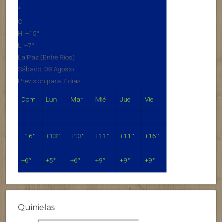
°
C
H:
+
15°
L:
+
7°
La Paz (Entre Rios)
Sábado, 08 Agosto
Previsión para 7 días
Dom
Lun
Mar
Mié
Jue
Vie
+
16°
+
13°
+
13°
+
11°
+
11°
+
16°
+
6°
+
5°
+
6°
+
9°
+
9°
+
9°
Quinielas