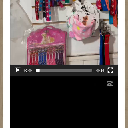
00:00
00:56
Reproductor
de
vídeo