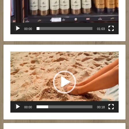
00:00
01:03
Reproductor
de
vídeo
00:00
00:18