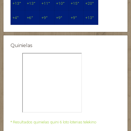
+
13°
+
13°
+
11°
+
10°
+
15°
+
20°
+
4°
+
6°
+
9°
+
9°
+
9°
+
13°
Quinielas
* Resultados quinielas quini 6 loto loterias telekino