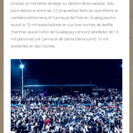
turistas al momento de elegir su destino de escapada. Solo
para destacar entre las 22 propuestas festivas que ofrecía la
cartelera entrerriana, el Carnaval del País en Gualeguaychú
reunió a 70 mil espectadores en sus tres noches de desfile,
mientras que el Corso de Gualeguay convocó alrededor de 13
mil personas y el Carnaval de Santa Elena sumó 15 mil
asistentes en dos noches.