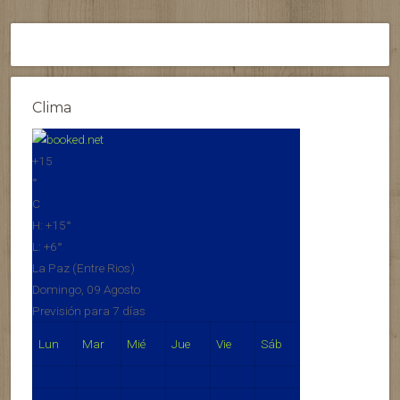
Clima
+
15
°
C
H:
+
15°
L:
+
6°
La Paz (Entre Rios)
Domingo, 09 Agosto
Previsión para 7 días
Lun
Mar
Mié
Jue
Vie
Sáb