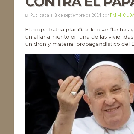
CONTRA EL PAP
Publicada el 8 de septiembre de 2024 por
FM MI CIUD
El grupo había planificado usar flechas 
un allanamiento en una de las viviendas 
un dron y material propagandístico del E