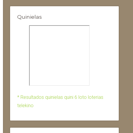
Quinielas
* Resultados quinielas quini 6 loto loterias
telekino