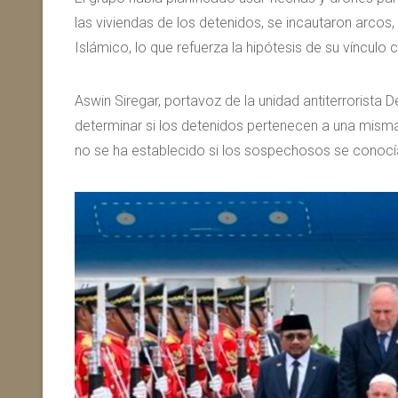
las viviendas de los detenidos, se incautaron arcos,
Islámico, lo que refuerza la hipótesis de su vínculo 
Aswin Siregar, portavoz de la unidad antiterrorista 
determinar si los detenidos pertenecen a una mism
no se ha establecido si los sospechosos se conocían