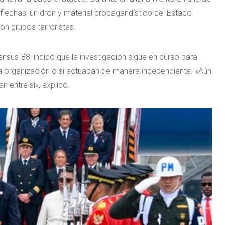
 flechas, un dron y material propagandístico del Estado
con grupos terroristas.
Densus-88, indicó que la investigación sigue en curso para
a organización o si actuaban de manera independiente. «Aún
 entre sí», explicó.