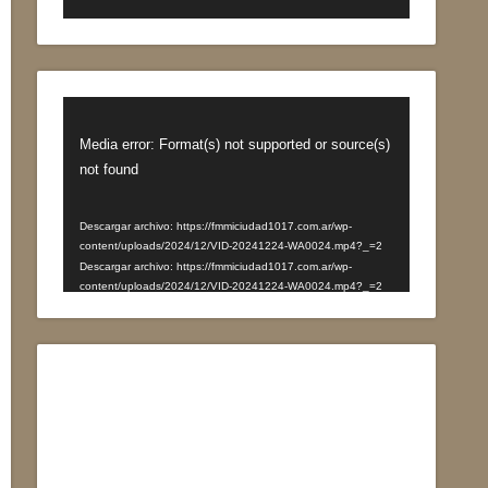
Reproductor
de
Media error: Format(s) not supported or source(s)
vídeo
not found
Descargar archivo: https://fmmiciudad1017.com.ar/wp-
content/uploads/2024/12/VID-20241224-WA0024.mp4?_=2
Descargar archivo: https://fmmiciudad1017.com.ar/wp-
content/uploads/2024/12/VID-20241224-WA0024.mp4?_=2