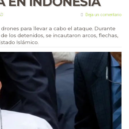
A EN INDONESIA
AD
Deja un comentario
y drones para llevar a cabo el ataque. Durante
de los detenidos, se incautaron arcos, flechas,
stado Islámico.