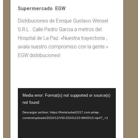
Supermercado EGW
Distribuciones de Enrique Gustavo Wensel
S.R.L . Calle Pedro Garcia a metros del
Hospital de La Paz. «Nuestra trayectoria ,
avala nuestro compromiso con la gente »
EGW distribuciones!
Reproductor
Media error: Format(s) not supported or source(s)
de
not found
vídeo
Descargar archivo: https://fmmiciudad1017.com.ar/wp-
content/uploads/2024/12/VID-20241210-WA0013.mp4?_=1