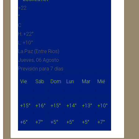
+
22
°
C
H:
+
22°
L:
+
10°
La Paz (Entre Rios)
Jueves, 06 Agosto
Previsión para 7 días
Vie
Sáb
Dom
Lun
Mar
Mié
+
15°
+
16°
+
15°
+
14°
+
13°
+
10°
+
6°
+
7°
+
5°
+
5°
+
5°
+
7°