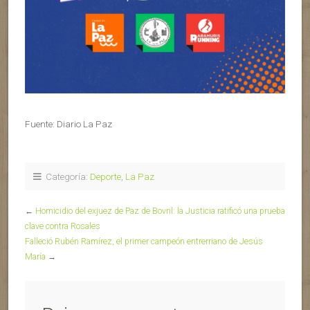
Fuente: Diario La Paz
Categoría:
Deporte
,
La Paz
←
Homicidio del exjuez de Paz de Bovril: la Justicia ratificó una prueba
clave contra Rosales
Falleció Rubén Ramírez, el primer campeón entrerriano de Jesús
María
→