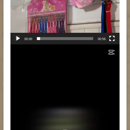
00:00
00:56
Reproductor
de
vídeo