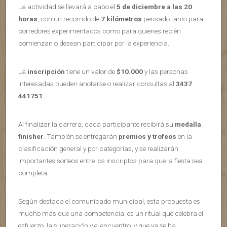
La actividad se llevará a cabo el
5 de diciembre a las 20
horas
, con un recorrido de
7 kilómetros
pensado tanto para
corredores experimentados como para quienes recién
comienzan o desean participar por la experiencia.
La
inscripción
tiene un valor de
$10.000
y las personas
interesadas pueden anotarse o realizar consultas al
3437
441751
.
Al finalizar la carrera, cada participante recibirá su
medalla
finisher
. También se entregarán
premios y trofeos
en la
clasificación general y por categorías, y se realizarán
importantes sorteos entre los inscriptos para que la fiesta sea
completa.
Según destaca el comunicado municipal, esta propuesta es
mucho más que una competencia: es un ritual que celebra el
esfuerzo, la superación y el encuentro, y que ya se ha