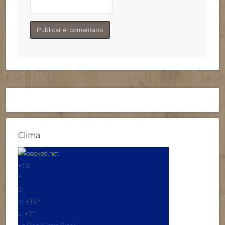
Clima
+
15
°
C
H:
+
16°
L:
+
7°