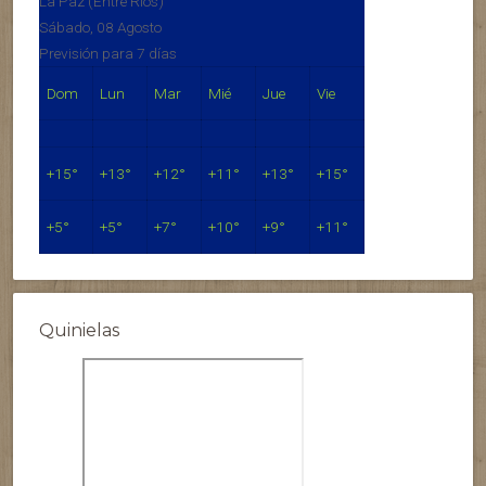
La Paz (Entre Rios)
Sábado, 08 Agosto
Previsión para 7 días
Dom
Lun
Mar
Mié
Jue
Vie
+
15°
+
13°
+
12°
+
11°
+
13°
+
15°
+
5°
+
5°
+
7°
+
10°
+
9°
+
11°
Quinielas