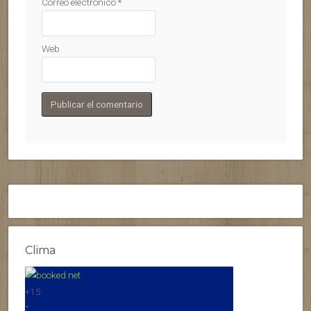
Correo electrónico
*
Web
Clima
+
15
°