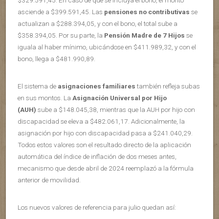
$329.591,45. En caso de que se incluya el bono, el monto
asciende a $399.591,45. Las
pensiones no contributivas
se
actualizan a $288.394,05, y con el bono, el total sube a
$358.394,05. Por su parte, la
Pensión Madre de 7 Hijos
se
iguala al haber mínimo, ubicándose en $411.989,32, y con el
bono, llega a $481.990,89.
El sistema de
asignaciones familiares
también refleja subas
en sus montos. La
Asignación Universal por Hijo
(AUH)
sube a $148.045,38, mientras que la AUH por hijo con
discapacidad se eleva a $482.061,17. Adicionalmente, la
asignación por hijo con discapacidad pasa a $241.040,29.
Todos estos valores son el resultado directo de la aplicación
automática del índice de inflación de dos meses antes,
mecanismo que desde abril de 2024 reemplazó a la fórmula
anterior de movilidad.
Los nuevos valores de referencia para julio quedan así: