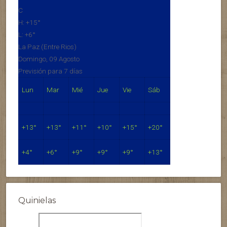
C
H:
+
15°
L:
+
6°
La Paz (Entre Rios)
Domingo, 09 Agosto
Previsión para 7 días
Lun
Mar
Mié
Jue
Vie
Sáb
+
13°
+
13°
+
11°
+
10°
+
15°
+
20°
+
4°
+
6°
+
9°
+
9°
+
9°
+
13°
Quinielas