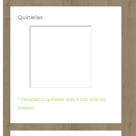
Quinielas
* Resultados quinielas quini 6 loto loterias
telekino