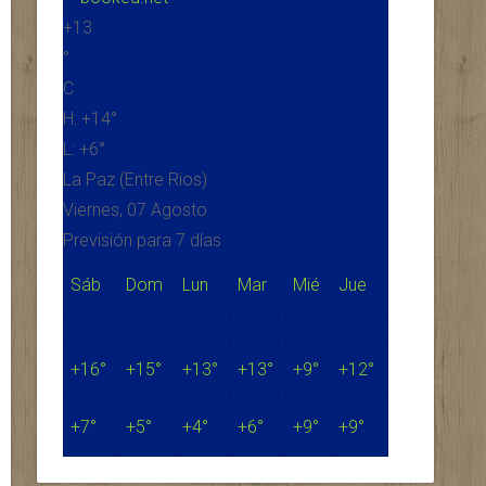
+
13
°
C
H:
+
14°
L:
+
6°
La Paz (Entre Rios)
Viernes, 07 Agosto
Previsión para 7 días
Sáb
Dom
Lun
Mar
Mié
Jue
+
16°
+
15°
+
13°
+
13°
+
9°
+
12°
+
7°
+
5°
+
4°
+
6°
+
9°
+
9°