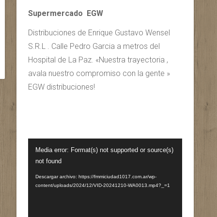
Supermercado EGW
Distribuciones de Enrique Gustavo Wensel
S.R.L . Calle Pedro Garcia a metros del
Hospital de La Paz. «Nuestra trayectoria ,
avala nuestro compromiso con la gente »
EGW distribuciones!
Reproductor
Media error: Format(s) not supported or source(s)
de
not found
vídeo
Descargar archivo: https://fmmiciudad1017.com.ar/wp-
content/uploads/2024/12/VID-20241210-WA0013.mp4?_=1