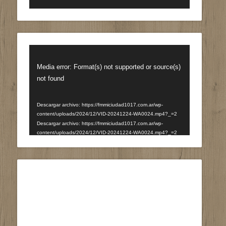
Reproductor
de
Media error: Format(s) not supported or source(s)
vídeo
not found
Descargar archivo: https://fmmiciudad1017.com.ar/wp-
content/uploads/2024/12/VID-20241224-WA0024.mp4?_=2
Descargar archivo: https://fmmiciudad1017.com.ar/wp-
content/uploads/2024/12/VID-20241224-WA0024.mp4?_=2