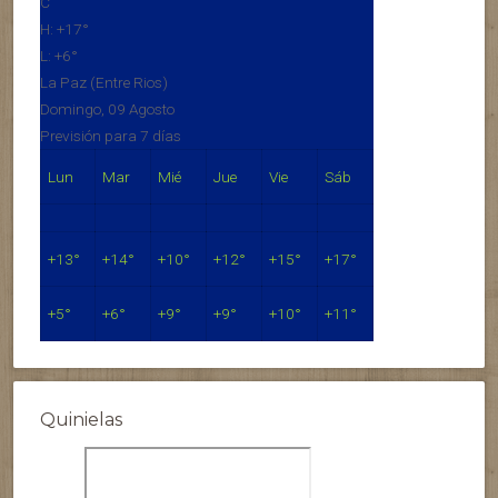
C
H:
+
17°
L:
+
6°
La Paz (Entre Rios)
Domingo, 09 Agosto
Previsión para 7 días
Lun
Mar
Mié
Jue
Vie
Sáb
+
13°
+
14°
+
10°
+
12°
+
15°
+
17°
+
5°
+
6°
+
9°
+
9°
+
10°
+
11°
Quinielas