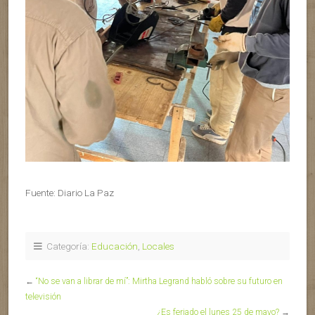
Fuente: Diario La Paz
Categoría:
Educación
,
Locales
←
“No se van a librar de mí”: Mirtha Legrand habló sobre su futuro en
televisión
¿Es feriado el lunes 25 de mayo?
→