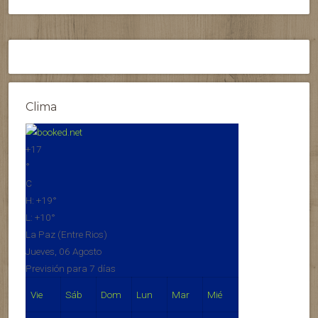
Clima
+
17
°
C
H:
+
19°
L:
+
10°
La Paz (Entre Rios)
Jueves, 06 Agosto
Previsión para 7 días
Vie
Sáb
Dom
Lun
Mar
Mié