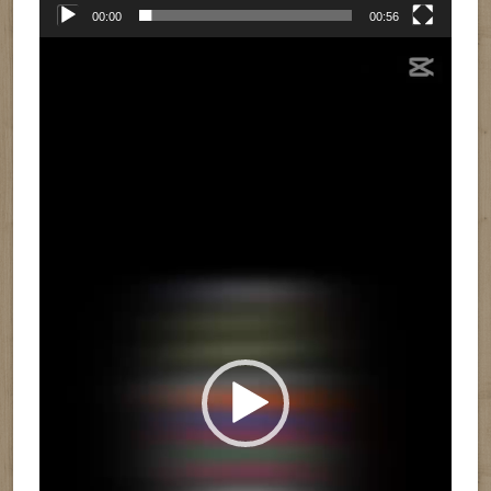
00:00
00:56
Reproductor
de
vídeo