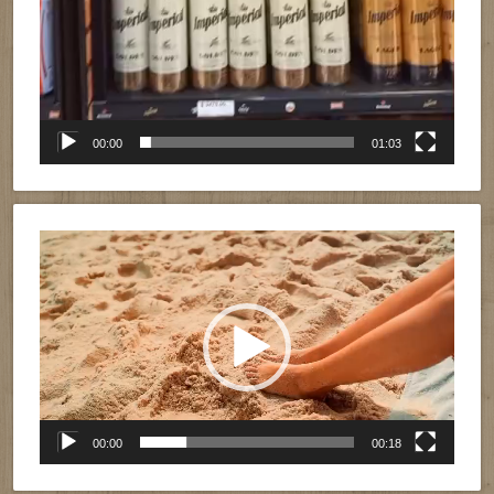
00:00
01:03
Reproductor
de
vídeo
00:00
00:18