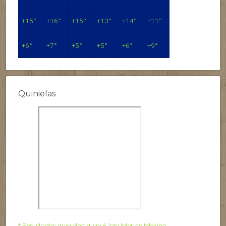
+
15°
+
16°
+
15°
+
13°
+
14°
+
11°
+
6°
+
7°
+
5°
+
5°
+
6°
+
9°
Quinielas
* Resultados quinielas quini 6 loto loterias telekino