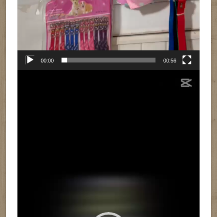
00:00
00:56
Reproductor
de
vídeo