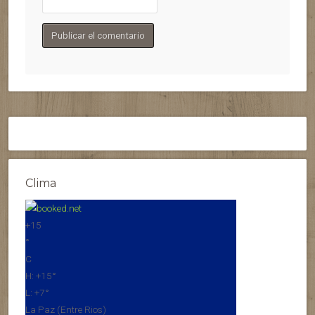
Clima
+
15
°
C
H:
+
15°
L:
+
7°
La Paz (Entre Rios)