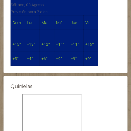
Sábado, 08 Agosto
Previsión para 7 días
Dom
Lun
Mar
Mié
Jue
Vie
+
15°
+
13°
+
12°
+
11°
+
11°
+
16°
+
5°
+
4°
+
6°
+
9°
+
9°
+
9°
Quinielas