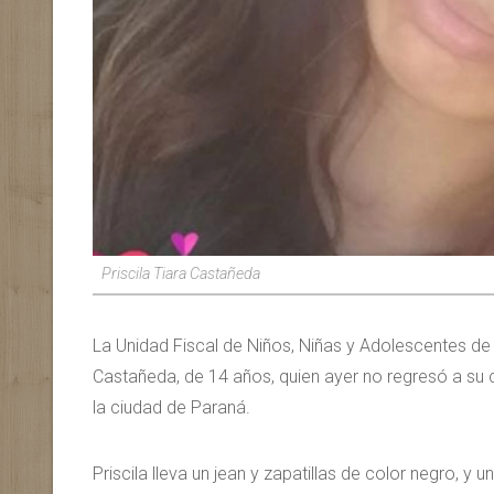
Priscila Tiara Castañeda
La Unidad Fiscal de Niños, Niñas y Adolescentes de P
Castañeda, de 14 años, quien ayer no regresó a su 
la ciudad de Paraná.
Priscila lleva un jean y zapatillas de color negro, 