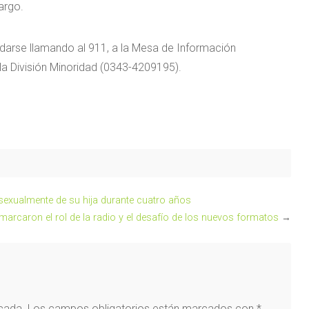
argo.
darse llamando al 911, a la Mesa de Información
la División Minoridad (0343-4209195).
sexualmente de su hija durante cuatro años
emarcaron el rol de la radio y el desafío de los nuevos formatos
→
icada.
Los campos obligatorios están marcados con
*