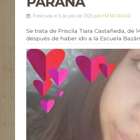
PARANÁ
Publicada el 3 de julio de 2025 por
FM MI CIUDAD
Se trata de Priscila Tiara Castañeda, de 
después de haber ido a la Escuela Bazán