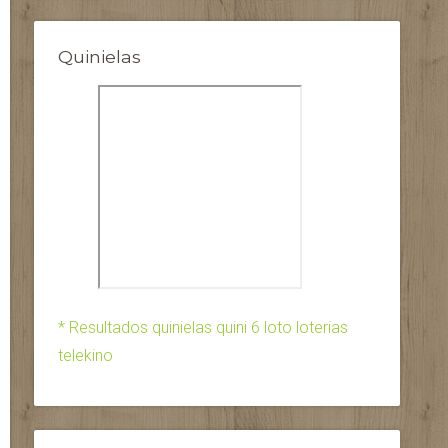
Quinielas
* Resultados quinielas quini 6 loto loterias
telekino