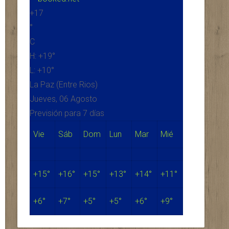
+
17
°
C
H:
+
19°
L:
+
10°
La Paz (Entre Rios)
Jueves, 06 Agosto
Previsión para 7 días
Vie
Sáb
Dom
Lun
Mar
Mié
+
15°
+
16°
+
15°
+
13°
+
14°
+
11°
+
6°
+
7°
+
5°
+
5°
+
6°
+
9°