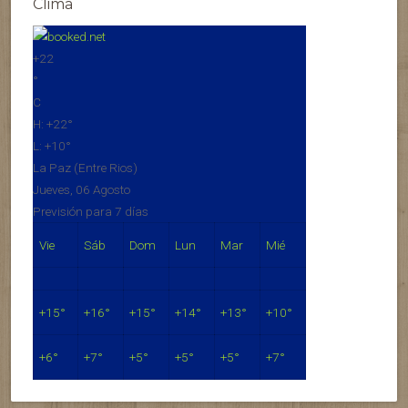
Clima
+
22
°
C
H:
+
22°
L:
+
10°
La Paz (Entre Rios)
Jueves, 06 Agosto
Previsión para 7 días
Vie
Sáb
Dom
Lun
Mar
Mié
+
15°
+
16°
+
15°
+
14°
+
13°
+
10°
+
6°
+
7°
+
5°
+
5°
+
5°
+
7°