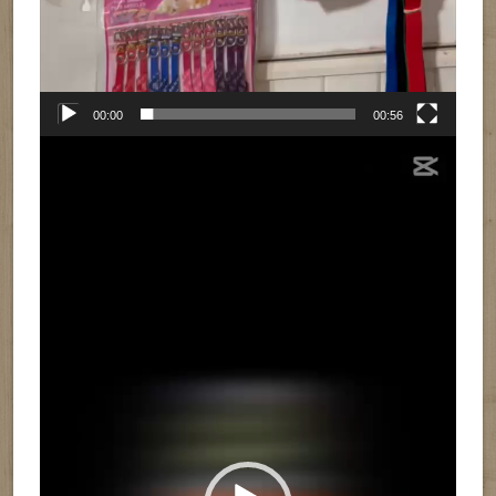
00:00
00:56
Reproductor
de
vídeo