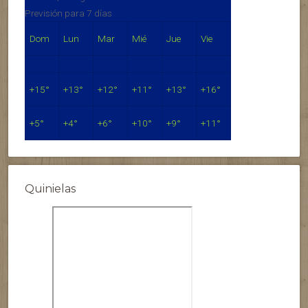
Previsión para 7 días
Dom
Lun
Mar
Mié
Jue
Vie
+
15°
+
13°
+
12°
+
11°
+
13°
+
16°
+
5°
+
4°
+
6°
+
10°
+
9°
+
11°
Quinielas