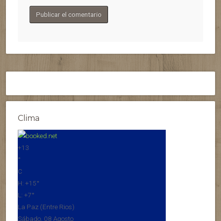
Clima
+
13
°
C
H:
+
15°
L:
+
7°
La Paz (Entre Rios)
Sábado, 08 Agosto