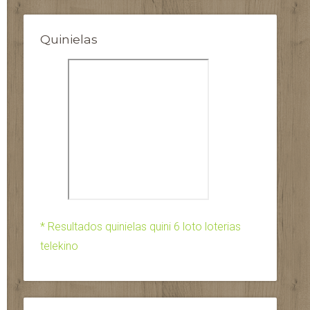
Quinielas
* Resultados quinielas quini 6 loto loterias
telekino