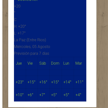
+
20
°
C
H:
+
20°
L:
+
17°
La Paz (Entre Rios)
Miércoles, 05 Agosto
Previsión para 7 días
Jue
Vie
Sáb
Dom
Lun
Mar
+
23°
+
15°
+
16°
+
15°
+
14°
+
11°
+
10°
+
6°
+
7°
+
5°
+
5°
+
4°